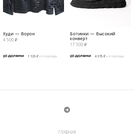
Худи — Ворон
Ботинки — Высокий
конверт
4 500
₽
17 500
₽
1 125
₽
х 4 платежа
4 375
₽
х 4 платежа
ГЛАВНАЯ