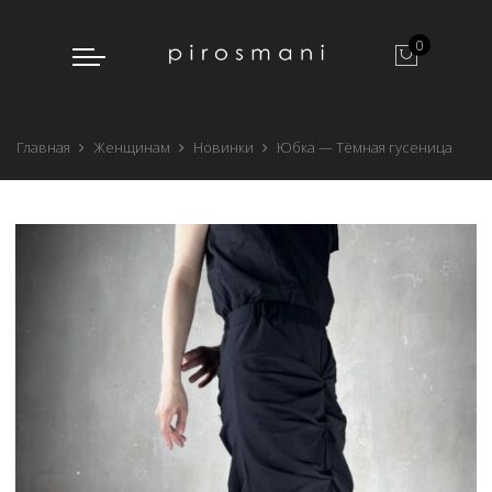
0
Главная
Женщинам
Новинки
Юбка — Тёмная гусеница