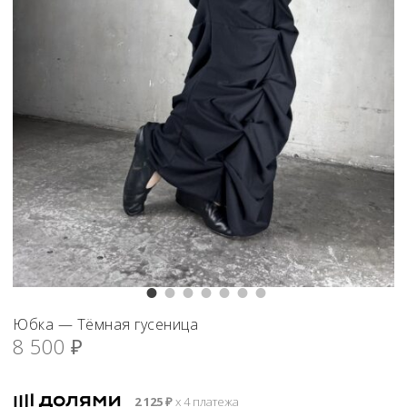
Юбка — Тёмная гусеница
8 500
₽
2 125
₽
х 4 платежа