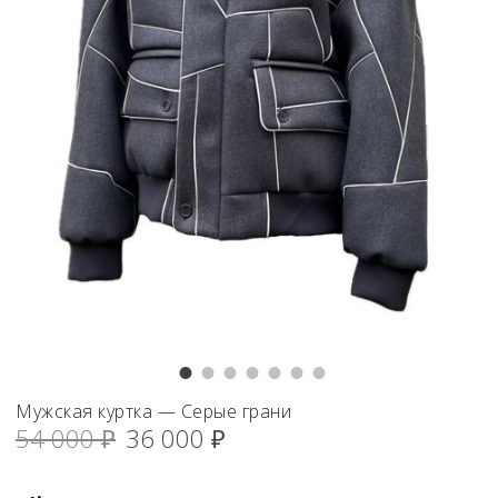
Мужская куртка — Серые грани
Первоначальная
Текущая
54 000
₽
36 000
₽
цена
цена:
составляла
36