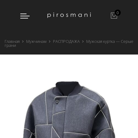
0
Главная
Мужчинам
РАСПРОДАЖА
Мужская куртка — Серые
грани