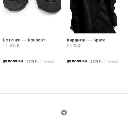
Ботинки — Конверт
Кардиган — Space
17 500
₽
9 500
₽
4 375
₽
х 4 платежа
2 375
₽
х 4 платежа