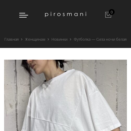
0
Главная
Женщинам
Новинки
Футболка — Сила ночи белая