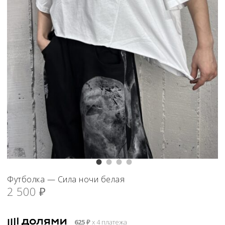
Футболка — Сила ночи белая
2 500
₽
625
₽
х 4 платежа