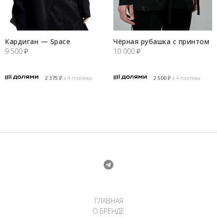
Кардиган — Space
Чёрная рубашка с принтом
9 500
₽
10 000
₽
2 375
₽
х 4 платежа
2 500
₽
х 4 платежа
ГЛАВНАЯ
О БРЕНДЕ