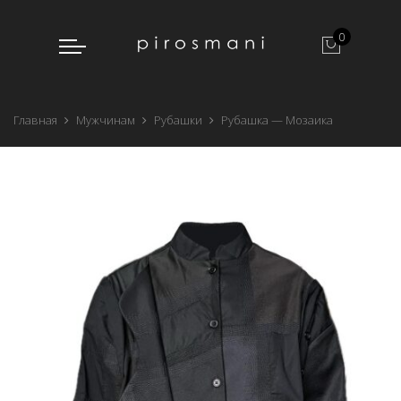
0
Главная
Мужчинам
Рубашки
Рубашка — Мозаика