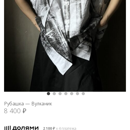
Рубашка — Вулканик
8 400
₽
2 100
₽
х 4 платежа