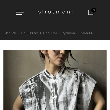
0
Главная
Женщинам
Новинки
Рубашка — Вулканик