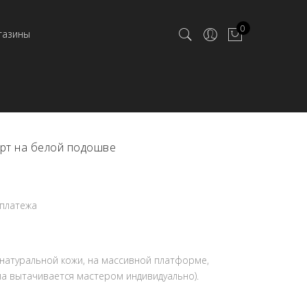
0
газины
рт на белой подошве
 платежа
 натуральной кожи, на массивной платформе,
а вытачивается мастером индивидуально).