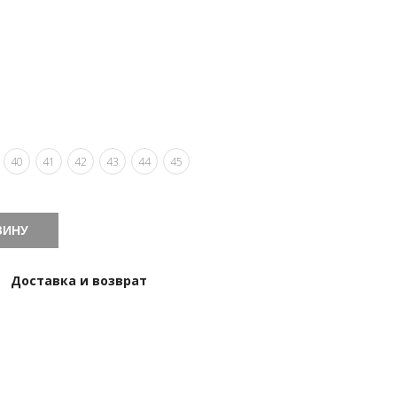
40
41
42
43
44
45
ЗИНУ
Доставка и возврат