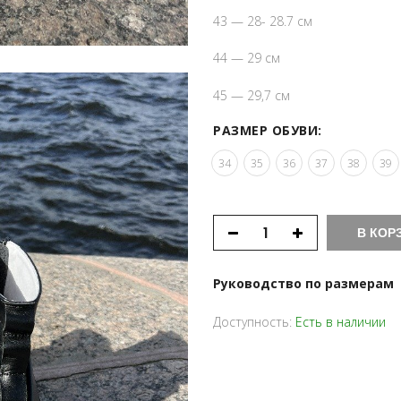
43 — 28- 28.7 см
44 — 29 см
45 — 29,7 см
РАЗМЕР ОБУВИ:
34
35
36
37
38
39
В КОР
Руководство по размерам
Доступность:
Есть в наличии