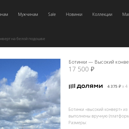
инам
Мужчинам
Sale
Новинки
Коллекции
Ма
онверт на белой подошве
Ботинки — Высокий конве
17 500
₽
4 375
₽
х 4
Ботинки «высокий конверт» из
выполнены вручную (платформ
Размеры: