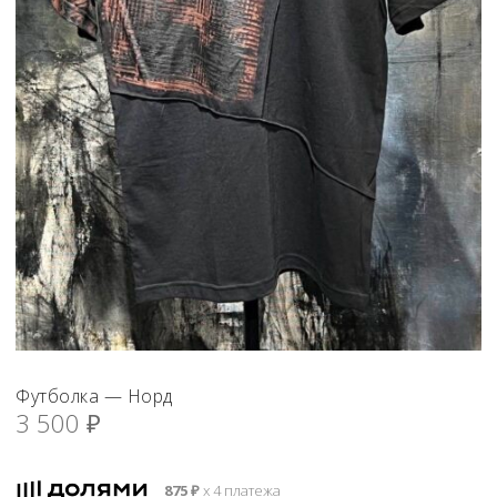
Футболка — Норд
3 500
₽
875
₽
х 4 платежа