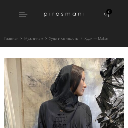
0
Главная
Мужчинам
Худи и свитшоты
Худи — Makar