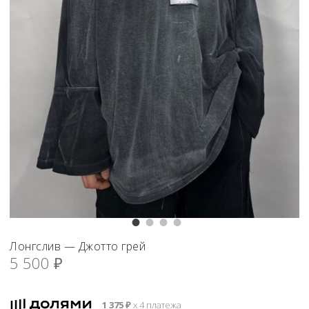
Лонгслив — Джотто грей
5 500
₽
1 375
₽
х 4 платежа