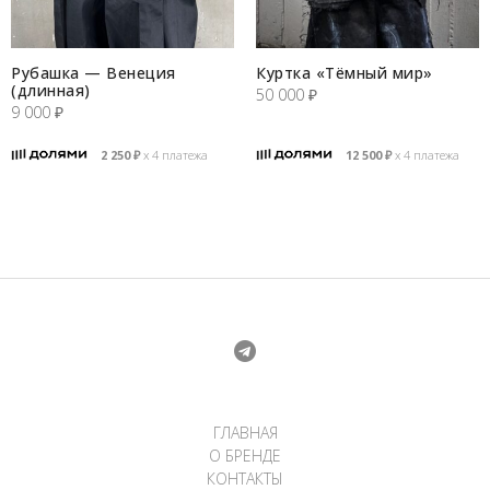
Рубашка — Венеция
Куртка «Тёмный мир»
(длинная)
50 000
₽
9 000
₽
2 250
₽
х 4 платежа
12 500
₽
х 4 платежа
ГЛАВНАЯ
О БРЕНДЕ
КОНТАКТЫ