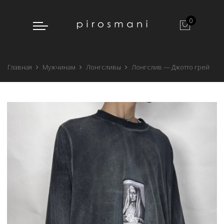
0
Главная
Мужчинам
Лонгсливы
Лонгслив — Джотто грей