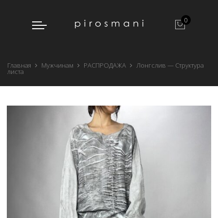
0
Главная
Мужчинам
РАСПРОДАЖА
Лонгслив — Структура
листа