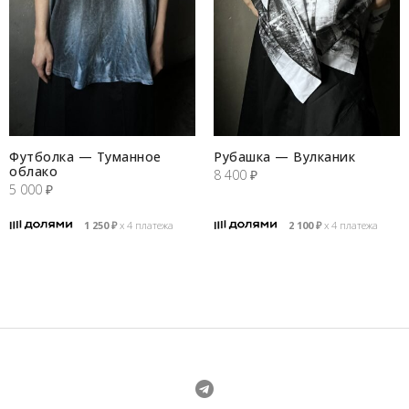
Футболка — Туманное
Рубашка — Вулканик
облако
8 400
₽
5 000
₽
1 250
₽
х 4 платежа
2 100
₽
х 4 платежа