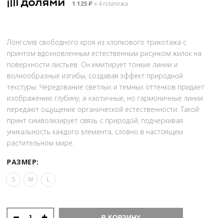
1 125
₽
х 4 платежа
6
500 ₽.
500 ₽.
Лонгслив свободного кроя из хлопкового трикотажа с
принтом вдохновленным естественным рисунком жилок на
поверхности листьев. Он имитирует тонкие линии и
волнообразные изгибы, создавая эффект природной
текстуры. Чередование светлых и темных оттенков придает
изображению глубину, а хаотичные, но гармоничные линии
передают ощущение органической естественности. Такой
принт символизирует связь с природой, подчеркивая
уникальность каждого элемента, словно в настоящем
растительном мире.
РАЗМЕР:
S
M
L
В КОРЗИНУ