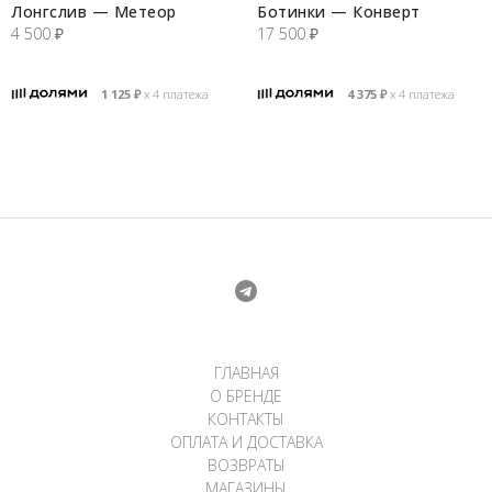
Лонгслив — Метеор
Ботинки — Конверт
4 500
₽
17 500
₽
1 125
₽
х 4 платежа
4 375
₽
х 4 платежа
ГЛАВНАЯ
О БРЕНДЕ
КОНТАКТЫ
ОПЛАТА И ДОСТАВКА
ВОЗВРАТЫ
МАГАЗИНЫ