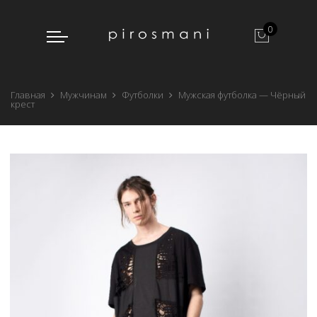
0
Главная
Мужчинам
Футболки
Мужская футболка — Чёрный
крест