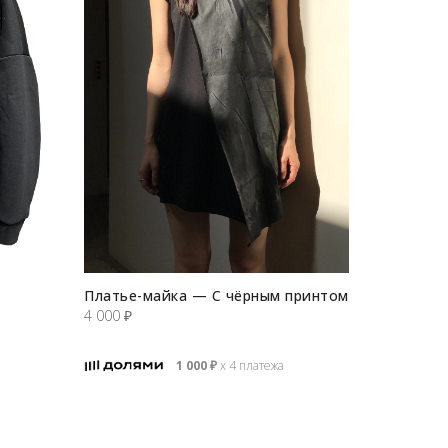
Платье-майка — С чёрным принтом
Ботинки 
4 000
₽
19 500
₽
1 000
₽
х 4 платежа