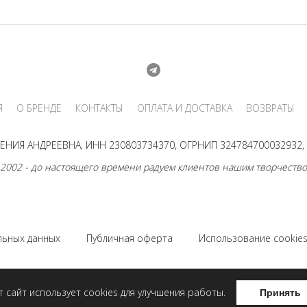
Я
О БРЕНДЕ
КОНТАКТЫ
ОПЛАТА И ДОСТАВКА
ВОЗВРАТЫ
НИЯ АНДРЕЕВНА, ИНН 230803734370, ОГРНИП 324784700032932, г
 2002 - до настоящего времени радуем клиентов нашим творчество
льных данных
Публичная оферта
Использование cookie
Соглашение на использование Яндекс.Метрики
т сайт использует cookies для улучшения работы.
Принять