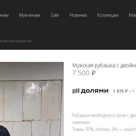
инам
Мужчинам
Sale
Новинки
Коллекции
Ма
двойным рукавом
Мужская рубашка с двойн
7 500
₽
1 875
₽
х 4
Рубашка свободного кроя с дв
завязках.
Ткань: 97% хлопок, 3% — элас