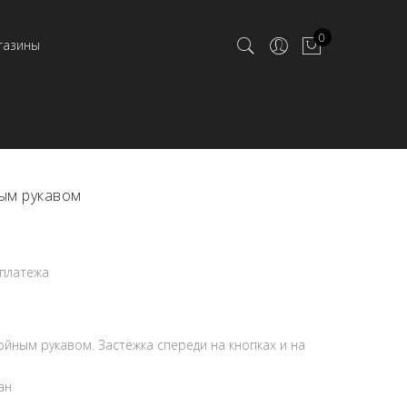
0
газины
ым рукавом
 платежа
ойным рукавом. Застёжка спереди на кнопках и на
тан