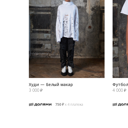
Худи — Белый макар
Футбол
3 000
₽
4 000
₽
750
₽
х 4 платежа