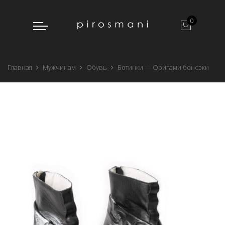
0
Главная
Мужчинам
Обувь
Ботинки — Оригами бонсэки