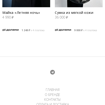
Майка «Летняя ночь»
Сумка из мягкой кожи
4 990
₽
36 000
₽
1 248
₽
х 4 платежа
9 000
₽
х 4 платежа
ГЛАВНАЯ
О БРЕНДЕ
КОНТАКТЫ
ОПЛАТА И ДОСТАВКА