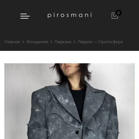
0
Главная
Женщинам
Пиджаки
Пиджак — Стратосфера