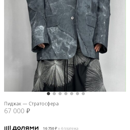
Пиджак — Стратосфера
67 000
₽
16 750
₽
х 4 платежа