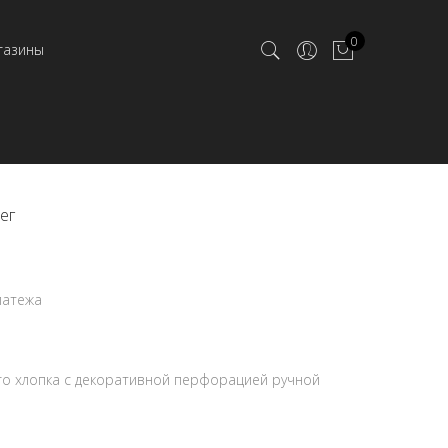
0
газины
ег
латежа
го хлопка с декоративной перфорацией ручной