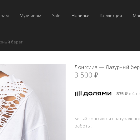
инам
Мужчинам
Sale
Новинки
Коллекции
Ма
урный берег
Лонгслив — Лазурный бер
3 500
₽
875
₽
х 4 п
Белый лонгслив из натурально
работы.