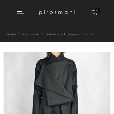
0
Главная
Женщинам
Новинки
Плащ — Корнелиус