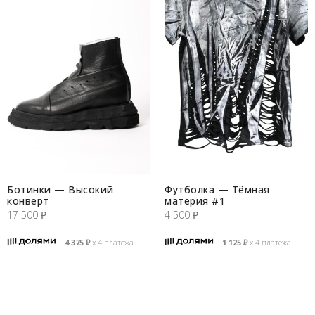
Ботинки — Высокий
Футболка — Тёмная
конверт
материя #1
17 500
₽
4 500
₽
4 375
₽
х 4 платежа
1 125
₽
х 4 платежа