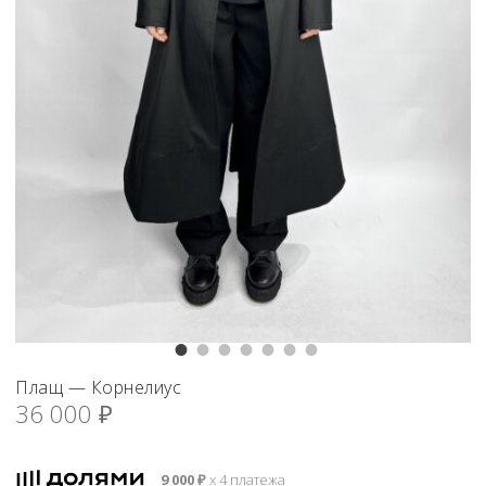
Плащ — Корнелиус
36 000
₽
9 000
₽
х 4 платежа