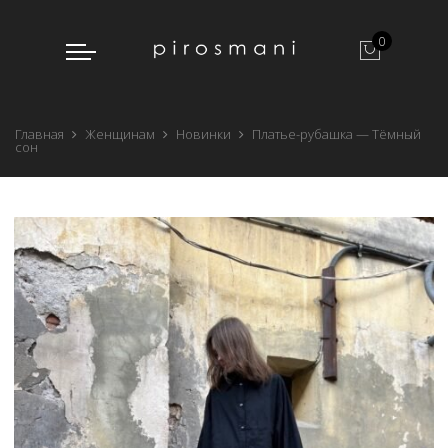
0
Главная
Женщинам
Новинки
Платье-рубашка — Тёмный
сон