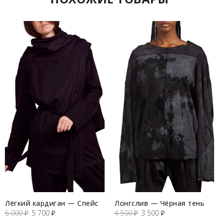
Лёгкий кардиган — Спейс
Лонгслив — Чёрная тень
Первоначальная
Текущая
Первоначальная
Текущая
6 000
₽
5 700
₽
4 500
₽
3 500
₽