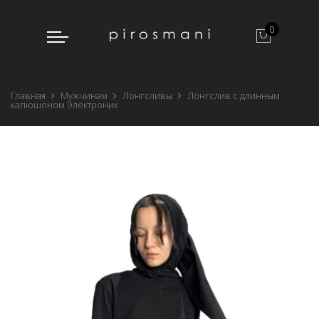
0
Главная
Мужчинам
Лонгсливы
Лонгслив с длинным
капюшоном Электроник