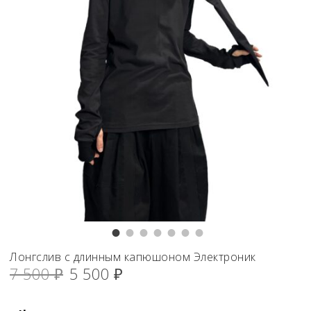
Лонгслив с длинным капюшоном Электроник
Первоначальная
Текущая
7 500
₽
5 500
₽
цена
цена:
составляла
5