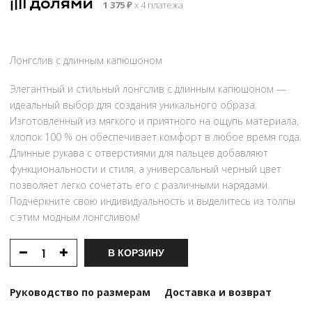
1 375
₽
х 4 платежа
7
500 ₽.
500 ₽.
Лонгслив с длинным капюшоном
Элегантный и стильный лонгслив с длинным капюшоном —
идеальный выбор для создания уникального образа.
Изготовленный из мягкого и приятного на ощупь материала,
хлопок 100 % он обеспечивает комфорт в любое время года.
Длинные рукава с отверстиями для пальцев добавляют
функциональности и стиля, а универсальный черный цвет
позволяет легко сочетать его с различными нарядами.
Подчеркните свою индивидуальность и выделитесь из толпы
с этим модным лонгсливом!
В КОРЗИНУ
Руководство по размерам
Доставка и возврат