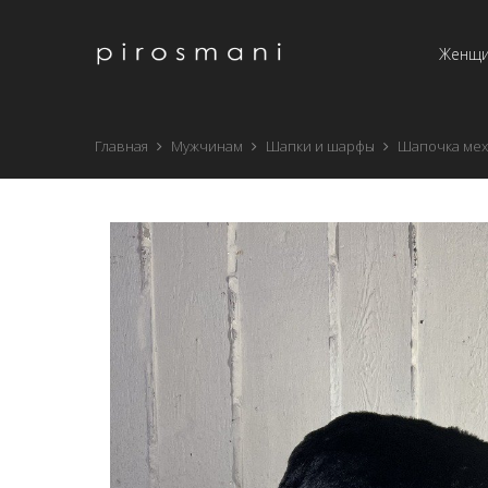
Женщ
Главная
Мужчинам
Шапки и шарфы
Шапочка ме