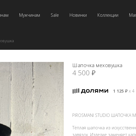
инам
Мужчинам
Sale
Новинки
Коллекции
Ма
ховушка
Шапочка меховушка
4 500
₽
1 125
₽
х 4
PIROSMANI STUDIO ШАПОЧКА 
Тёплая шапочка из искусствен
завязок. Изделие заменяет кап