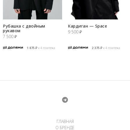
Рубашка с двойным
Кардиган — Space
рукавом
9 500
₽
7 500
₽
1 875
₽
х 4 платежа
2 375
₽
х 4 платежа
ГЛАВНАЯ
О БРЕНДЕ