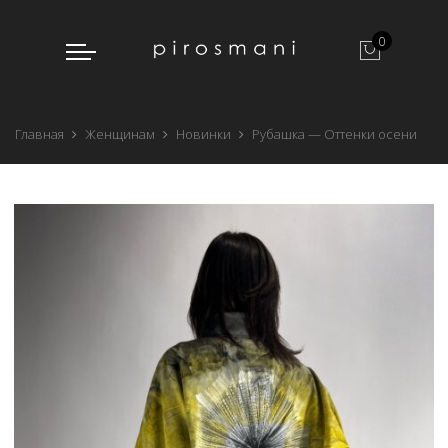
0
Главная
Женщинам
Новинки
Рубашка — Оттенки осени