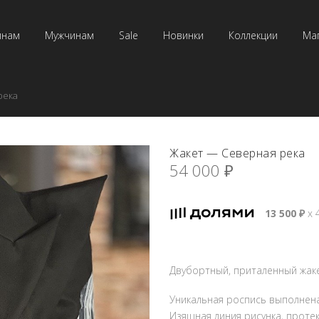
инам
Мужчинам
Sale
Новинки
Коллекции
Ма
река
Жакет — Северная река
54 000
₽
13 500
₽
х 
Двубортный, приталенный жаке
Уникальная роспись выполнена
Изящная линия рисунка, проте