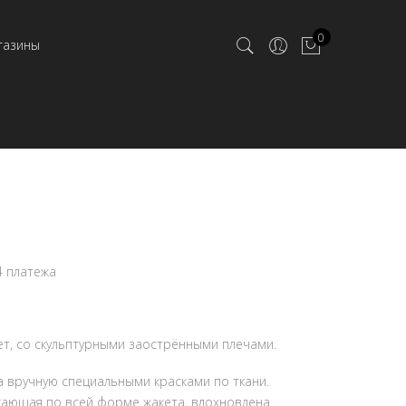
0
газины
4 платежа
т, со скульптурными заострёнными плечами.
 вручную специальными красками по ткани.
кающая по всей форме жакета, вдохновлена