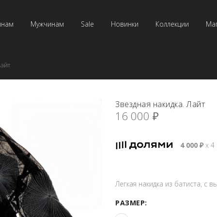
инам
Мужчинам
Sale
Новинки
Коллекции
Ма
Лайт
Звездная накидка. Лайт
16 000
₽
4 000
₽
х 4
Легкая накидка из батиста, с в
РАЗМЕР: