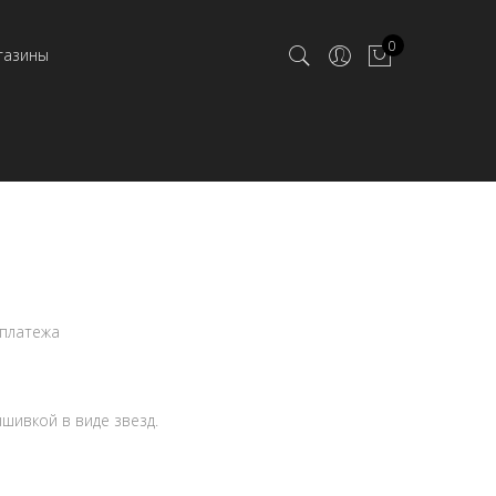
0
газины
 платежа
ышивкой в виде звезд.