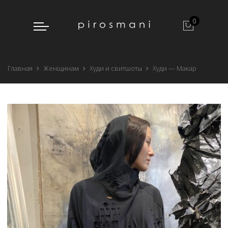
0
Главная
Женщинам
Худи и свитшоты
Худи — Макар