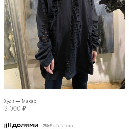
Худи — Макар
3 000
₽
750
₽
х 4 платежа