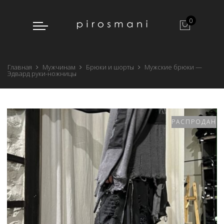
0
Главная
Мужчинам
Брюки и шорты
Мужские брюки —
Эдвард руки-ножницы
РАСПРОДАНО