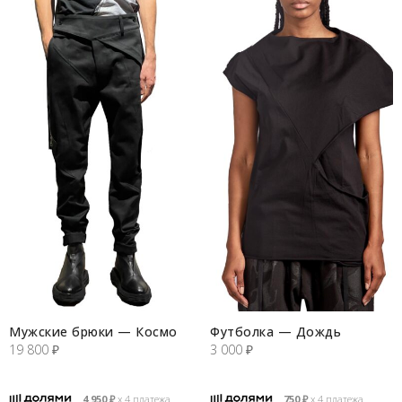
Мужские брюки — Космо
Футболка — Дождь
19 800
₽
3 000
₽
4 950
₽
х 4 платежа
750
₽
х 4 платежа