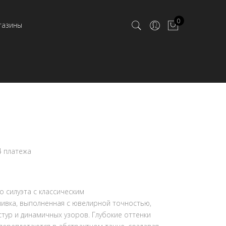
0
газины
4 платежа
 силуэта с классическим
ивка, выполненная с ювелирной точностью,
тур и динамичных узоров. Глубокие оттенки