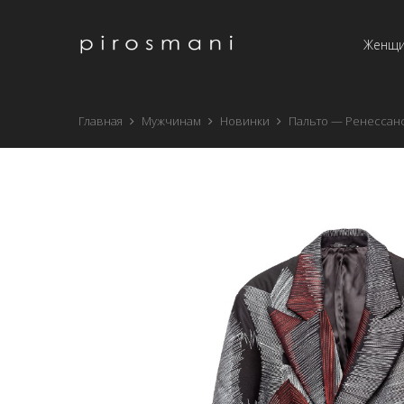
Женщ
Главная
Мужчинам
Новинки
Пальто — Ренессан