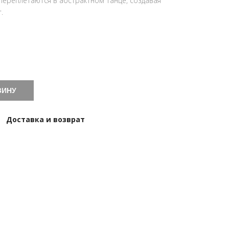
переплетаются в абстрактном танце, создавая
.
ЗИНУ
Доставка и возврат