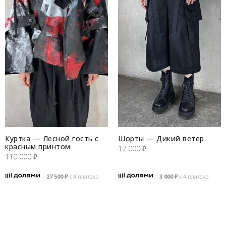
Куртка — Лесной гость с
Шорты — Дикий ветер
красным принтом
12 000
₽
110 000
₽
27 500
₽
х 4 платежа
3 000
₽
х 4 платежа