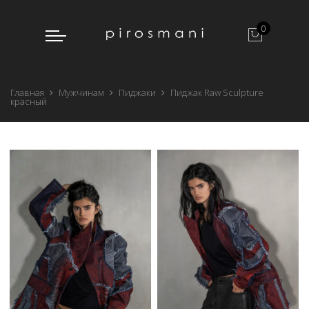
0
Главная
Мужчинам
Пиджаки
Пиджак Raw Sculpture
красный