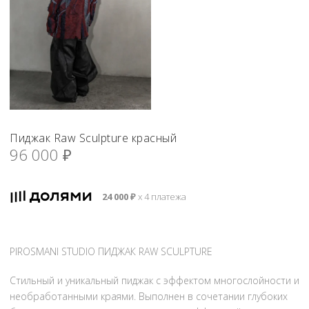
Пиджак Raw Sculpture красный
96 000
₽
24 000
₽
х 4 платежа
PIROSMANI STUDIO ПИДЖАК RAW SCULPTURE
Стильный и уникальный пиджак с эффектом многослойности и
необработанными краями. Выполнен в сочетании глубоких