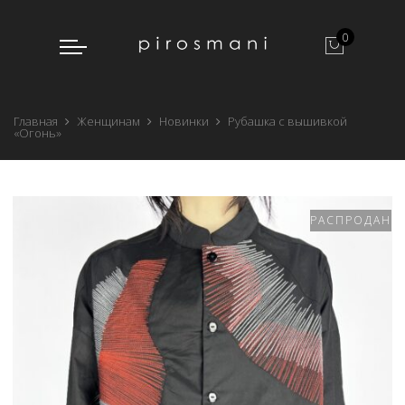
0
Главная
Женщинам
Новинки
Рубашка с вышивкой
«Огонь»
РАСПРОДАНО