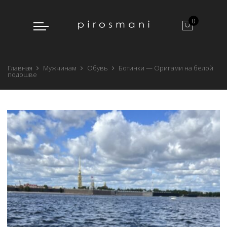
0
Главная
Мужчинам
Обувь
Ботинки — Оригами на белой
подошве