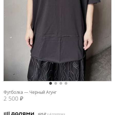
Футболка — Черный Агунг
2 500
₽
625
₽
х 4 платежа