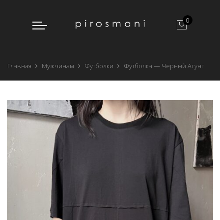
0
Главная
Мужчинам
Футболки
Футболка — Черный Агунг