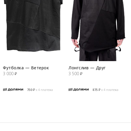
Футболка — Ветерок
Лонгслив — Друг
3 000
₽
3 500
₽
750
₽
х 4 платежа
875
₽
х 4 платежа