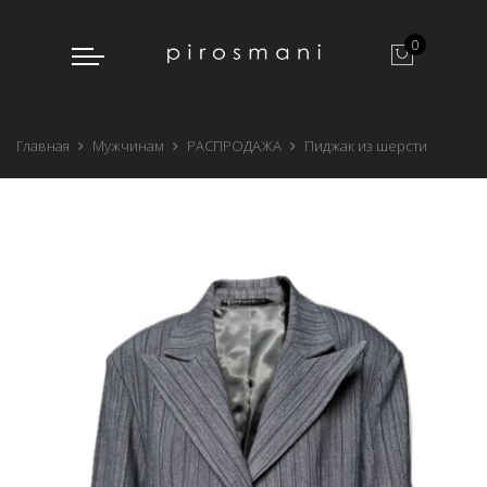
0
Главная
Мужчинам
РАСПРОДАЖА
Пиджак из шерсти