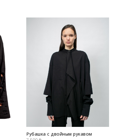
Рубашка с двойным рукавом
Платье-р
принтом