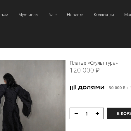
инам
Мужчинам
Sale
Новинки
Коллекции
Ма
Платье «Скульптура»
120 000
₽
30 000
₽
х 
В КОР