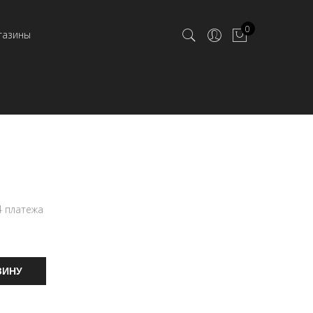
0
газины
4 платежа
ЗИНУ