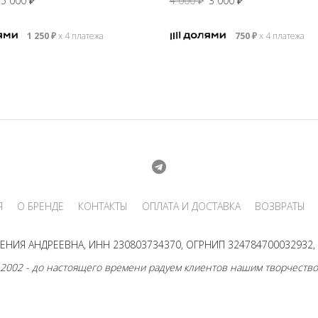
5 000
₽
4 000
₽
3 000
₽
цена
цена:
цена
цена:
составляла
5
составляла
3
1 250
₽
х 4 платежа
750
₽
х 4 платежа
6
000 ₽.
4
000 ₽.
500 ₽.
000 ₽.
Я
О БРЕНДЕ
КОНТАКТЫ
ОПЛАТА И ДОСТАВКА
ВОЗВРАТЫ
НИЯ АНДРЕЕВНА, ИНН 230803734370, ОГРНИП 324784700032932, г
 2002 - до настоящего времени радуем клиентов нашим творчество