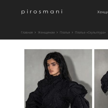
Женщ
Главная
Женщинам
Платья
Платье «Скульптура»